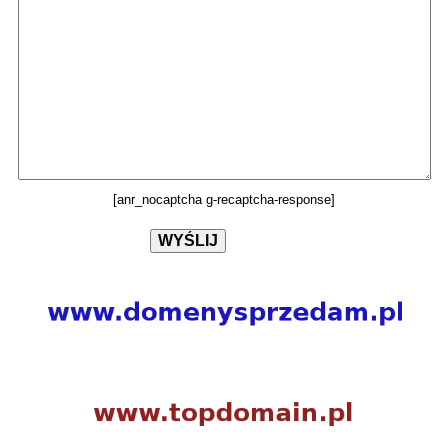
[anr_nocaptcha g-recaptcha-response]