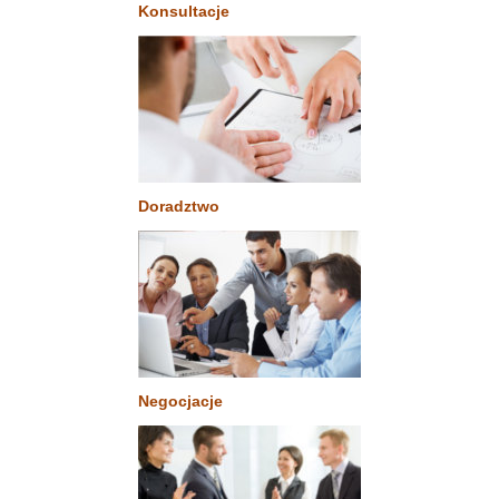
Konsultacje
Doradztwo
Negocjacje