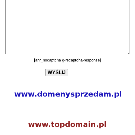
[anr_nocaptcha g-recaptcha-response]