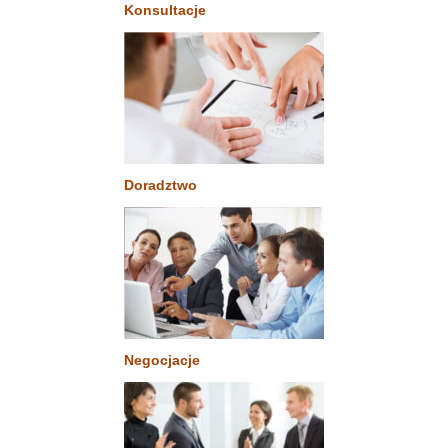
Konsultacje
Doradztwo
Negocjacje