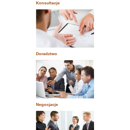
Konsultacje
Doradztwo
Negocjacje