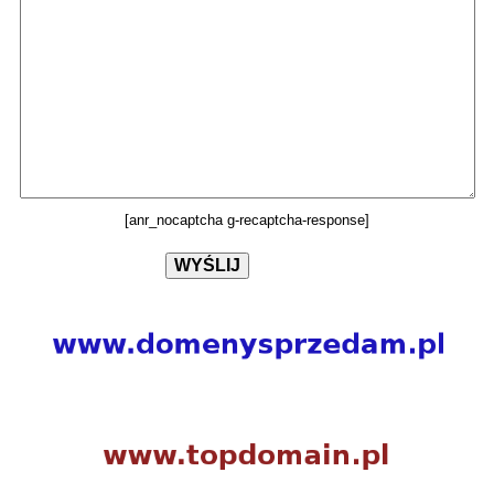
[anr_nocaptcha g-recaptcha-response]