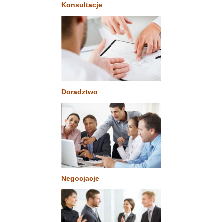
Konsultacje
Doradztwo
Negocjacje