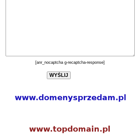
[anr_nocaptcha g-recaptcha-response]