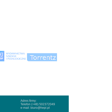
Adres firmy:
Telefon (+48) 502372049
e-mail:
biuro@hepi.pl