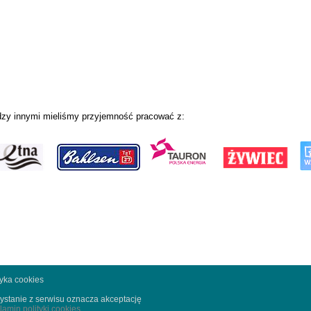
zy innymi mieliśmy przyjemność pracować z:
tyka cookies
ystanie z serwisu oznacza akceptację
lamin polityki cookies