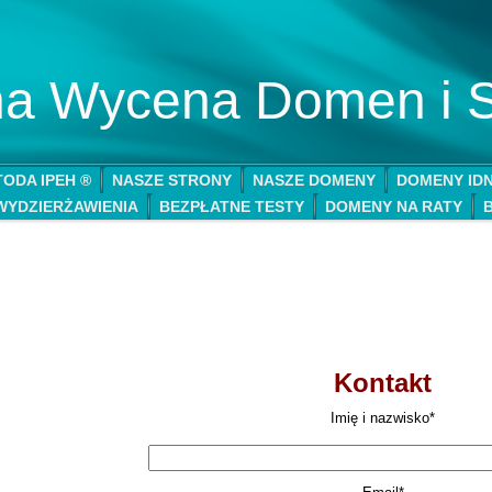
lna Wycena Domen i 
ODA IPEH ®
NASZE STRONY
NASZE DOMENY
DOMENY ID
WYDZIERŻAWIENIA
BEZPŁATNE TESTY
DOMENY NA RATY
Kontakt
Imię i nazwisko*