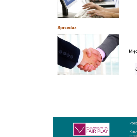
Sprzedaż
Międ
Poli
Korz
regu