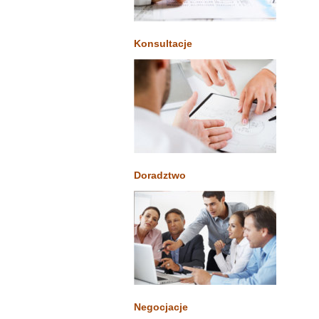
Konsultacje
Doradztwo
Negocjacje