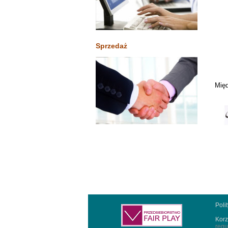
Sprzedaż
Międ
Poli
Korz
regu