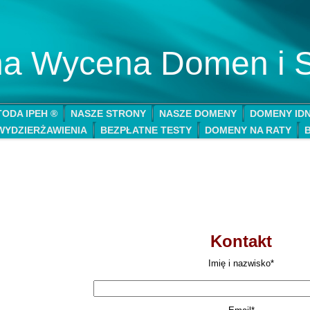
lna Wycena Domen i 
ODA IPEH ®
NASZE STRONY
NASZE DOMENY
DOMENY ID
WYDZIERŻAWIENIA
BEZPŁATNE TESTY
DOMENY NA RATY
Kontakt
Imię i nazwisko*