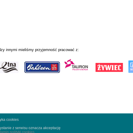
zy innymi mieliśmy przyjemność pracować z:
tyka cookies
ystanie z serwisu oznacza akceptację
lamin polityki cookies