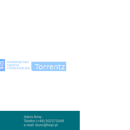
Adres firmy:
Telefon (+48) 502372049
e-mail:
biuro@hepi.pl