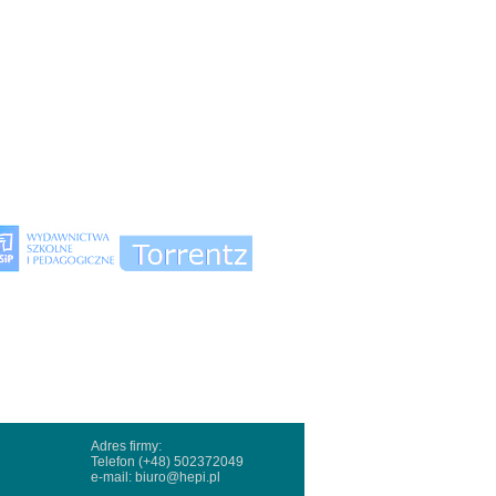
Adres firmy:
Telefon (+48) 502372049
e-mail:
biuro@hepi.pl