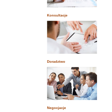
Konsultacje
Doradztwo
Negocjacje