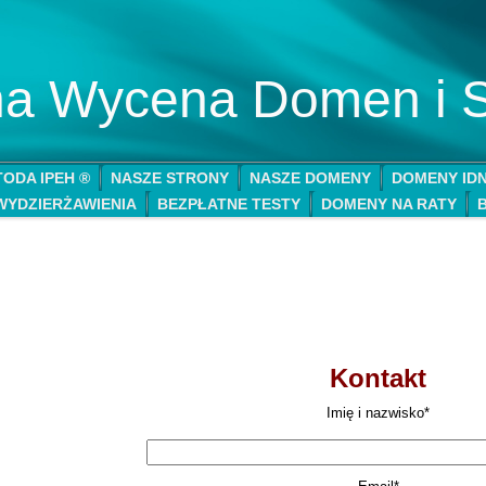
lna Wycena Domen i 
ODA IPEH ®
NASZE STRONY
NASZE DOMENY
DOMENY ID
WYDZIERŻAWIENIA
BEZPŁATNE TESTY
DOMENY NA RATY
Kontakt
Imię i nazwisko*