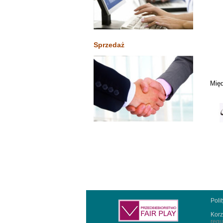
Sprzedaż
Międ
Poli
Korz
regu