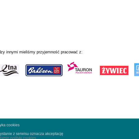
zy innymi mieliśmy przyjemność pracować z:
tyka cookies
ystanie z serwisu oznacza akceptację
lamin polityki cookies