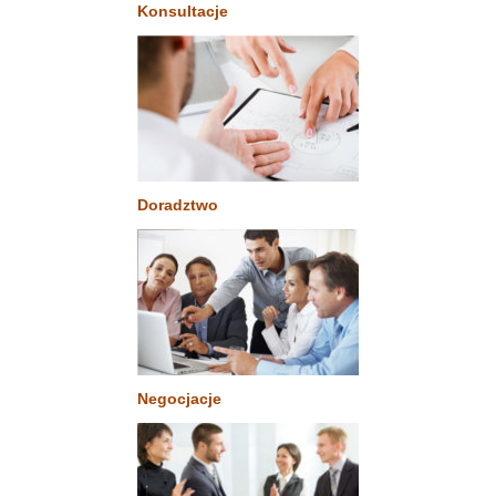
Konsultacje
Doradztwo
Negocjacje