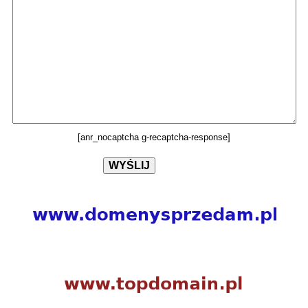
[anr_nocaptcha g-recaptcha-response]