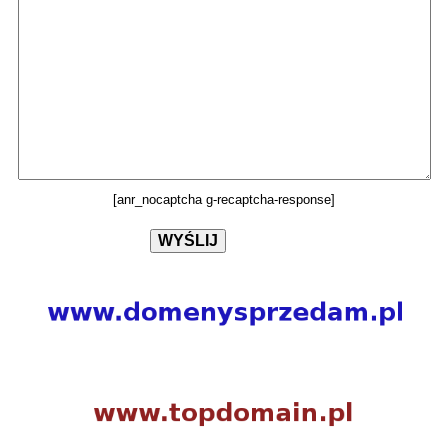
[anr_nocaptcha g-recaptcha-response]