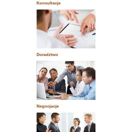
Konsultacje
Doradztwo
Negocjacje