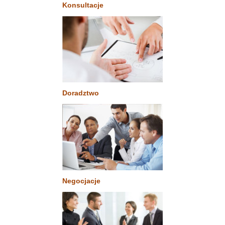
Konsultacje
Doradztwo
Negocjacje