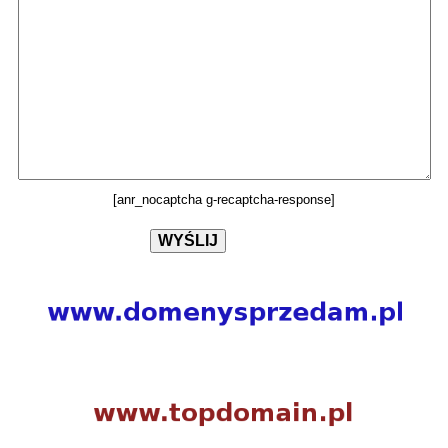
[anr_nocaptcha g-recaptcha-response]