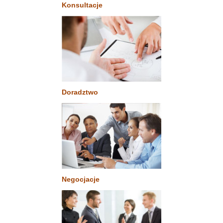
Konsultacje
Doradztwo
Negocjacje