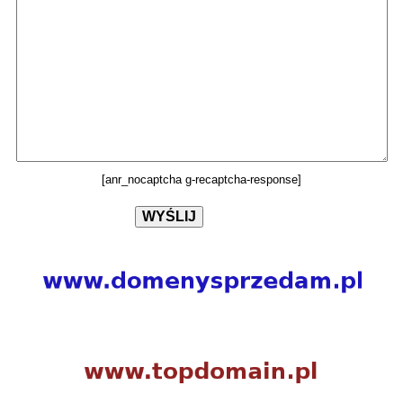
[anr_nocaptcha g-recaptcha-response]