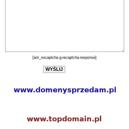
[anr_nocaptcha g-recaptcha-response]