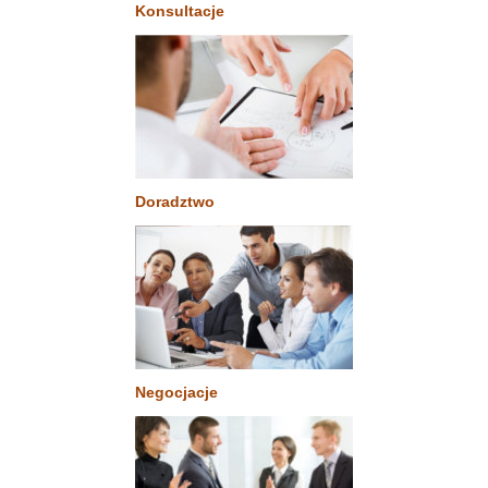
Konsultacje
Doradztwo
Negocjacje