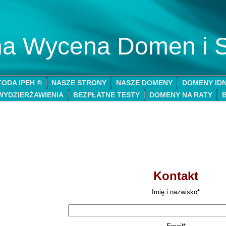
lna Wycena Domen i 
ODA IPEH ®
NASZE STRONY
NASZE DOMENY
DOMENY ID
WYDZIERŻAWIENIA
BEZPŁATNE TESTY
DOMENY NA RATY
Kontakt
Imię i nazwisko*