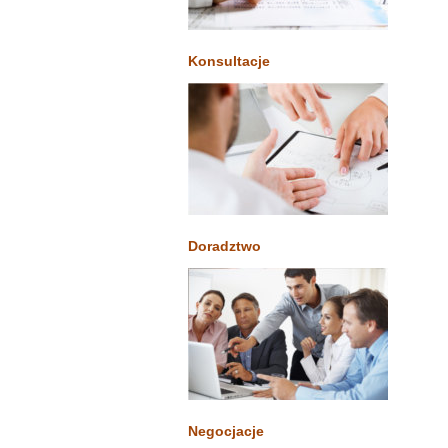
Konsultacje
Doradztwo
Negocjacje