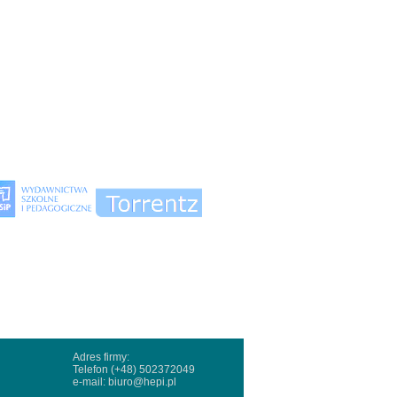
Adres firmy:
Telefon (+48) 502372049
e-mail:
biuro@hepi.pl