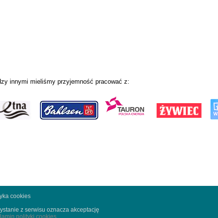
zy innymi mieliśmy przyjemność pracować z:
tyka cookies
ystanie z serwisu oznacza akceptację
lamin polityki cookies