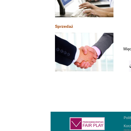
Sprzedaż
Międ
Poli
Korz
regu