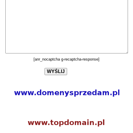
[anr_nocaptcha g-recaptcha-response]