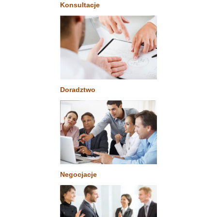
Konsultacje
Doradztwo
Negocjacje