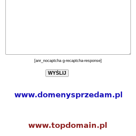
[anr_nocaptcha g-recaptcha-response]