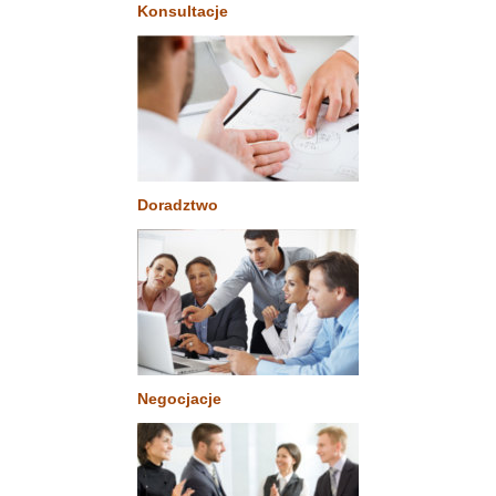
Konsultacje
Doradztwo
Negocjacje