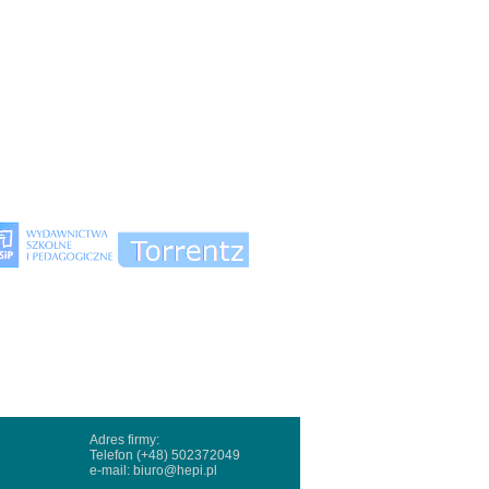
Adres firmy:
Telefon (+48) 502372049
e-mail:
biuro@hepi.pl