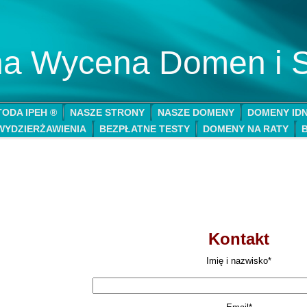
lna Wycena Domen i 
ODA IPEH ®
NASZE STRONY
NASZE DOMENY
DOMENY ID
WYDZIERŻAWIENIA
BEZPŁATNE TESTY
DOMENY NA RATY
Kontakt
Imię i nazwisko*