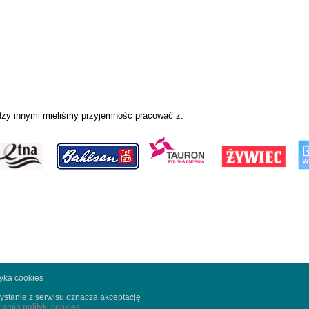
zy innymi mieliśmy przyjemność pracować z:
tyka cookies
ystanie z serwisu oznacza akceptację
lamin polityki cookies