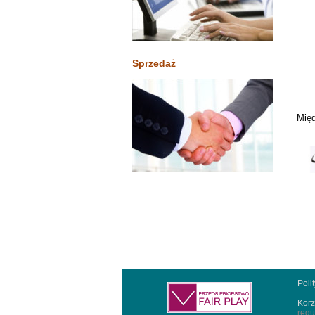
Sprzedaż
Międ
Poli
Korz
regu