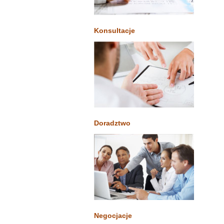
Konsultacje
Doradztwo
Negocjacje