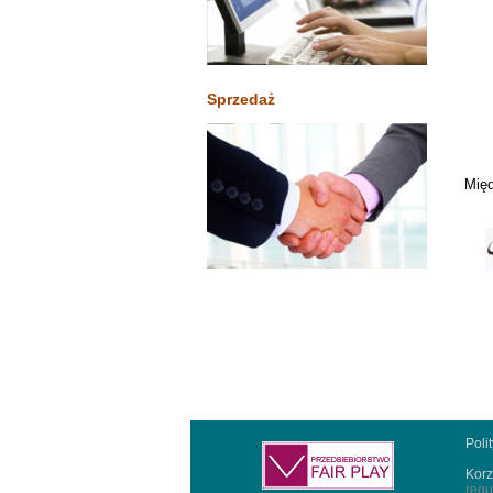
Sprzedaż
Międ
Poli
Korz
regu