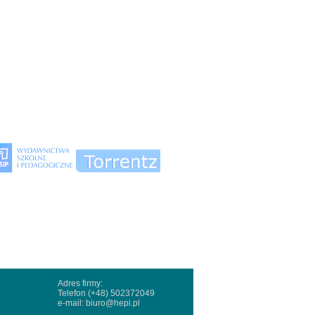
Adres firmy:
Telefon (+48) 502372049
e-mail:
biuro@hepi.pl