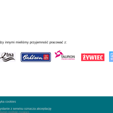
zy innymi mieliśmy przyjemność pracować z:
tyka cookies
ystanie z serwisu oznacza akceptację
lamin polityki cookies