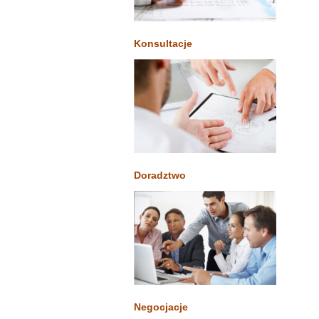
Konsultacje
Doradztwo
Negocjacje