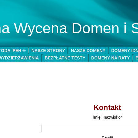
lna Wycena Domen i 
ODA IPEH ®
NASZE STRONY
NASZE DOMENY
DOMENY ID
WYDZIERŻAWIENIA
BEZPŁATNE TESTY
DOMENY NA RATY
Kontakt
Imię i nazwisko*