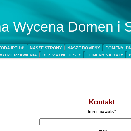
lna Wycena Domen i 
ODA IPEH ®
NASZE STRONY
NASZE DOMENY
DOMENY ID
WYDZIERŻAWIENIA
BEZPŁATNE TESTY
DOMENY NA RATY
Kontakt
Imię i nazwisko*