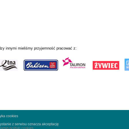
zy innymi mieliśmy przyjemność pracować z:
tyka cookies
ystanie z serwisu oznacza akceptację
lamin polityki cookies