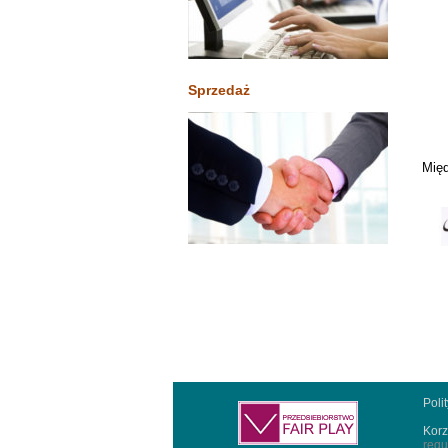
Sprzedaż
Międ
Poli
Korz
regu