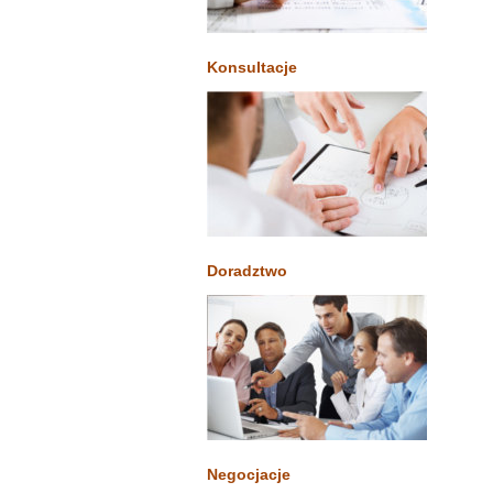
Konsultacje
Doradztwo
Negocjacje