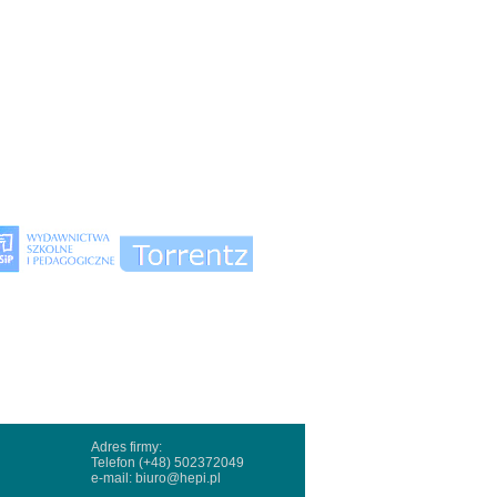
Adres firmy:
Telefon (+48) 502372049
e-mail:
biuro@hepi.pl