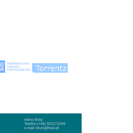
Adres firmy:
Telefon (+48) 502372049
e-mail:
biuro@hepi.pl