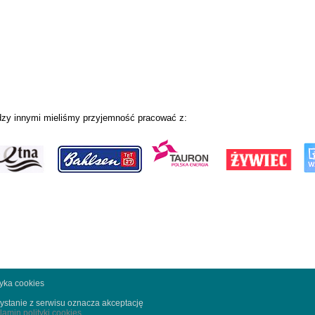
zy innymi mieliśmy przyjemność pracować z:
tyka cookies
ystanie z serwisu oznacza akceptację
lamin polityki cookies