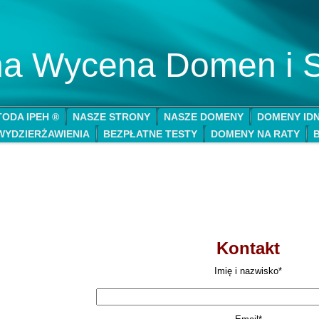
lna Wycena Domen i 
ODA IPEH ®
NASZE STRONY
NASZE DOMENY
DOMENY ID
WYDZIERŻAWIENIA
BEZPŁATNE TESTY
DOMENY NA RATY
Kontakt
Imię i nazwisko*