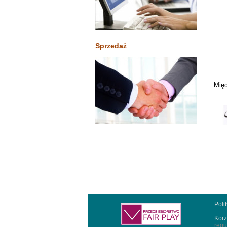
Sprzedaż
Międ
Poli
Korz
regu