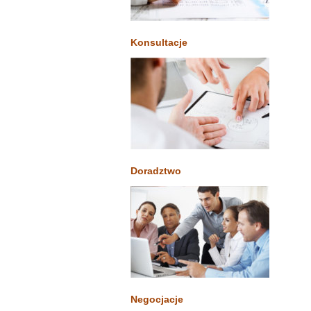
Konsultacje
Doradztwo
Negocjacje