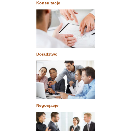
Konsultacje
Doradztwo
Negocjacje