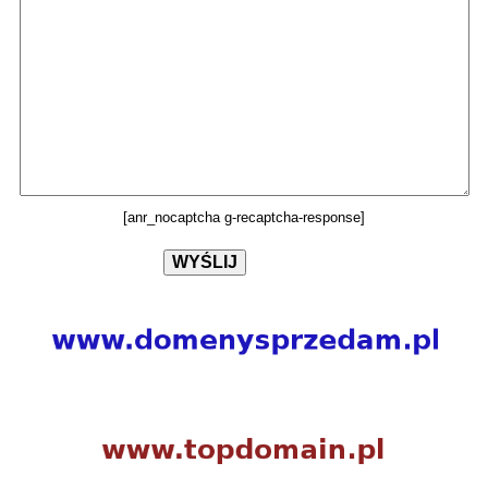
[anr_nocaptcha g-recaptcha-response]