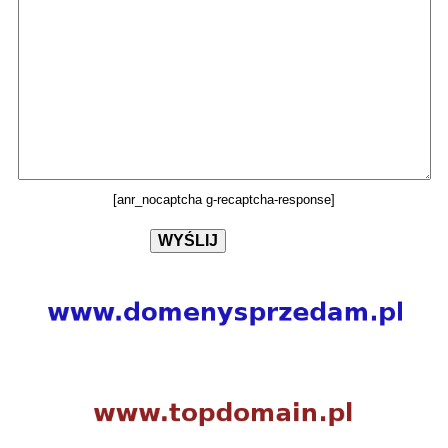
[anr_nocaptcha g-recaptcha-response]