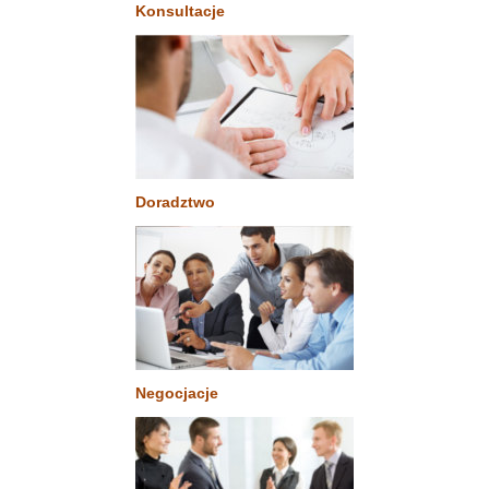
Konsultacje
Doradztwo
Negocjacje