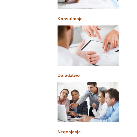
Konsultacje
Doradztwo
Negocjacje