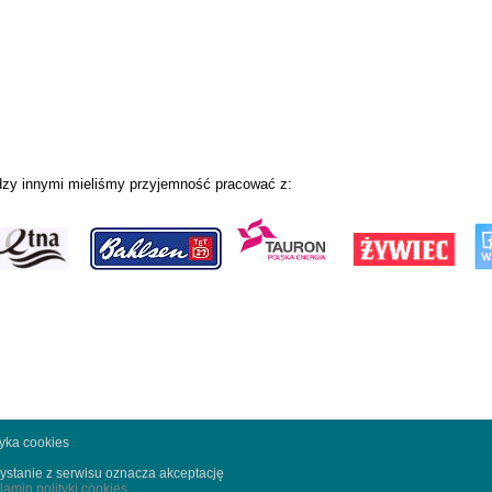
zy innymi mieliśmy przyjemność pracować z:
tyka cookies
ystanie z serwisu oznacza akceptację
lamin polityki cookies