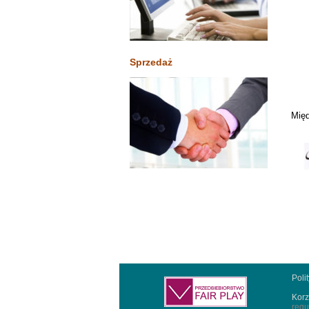
Sprzedaż
Międ
Poli
Korz
regu