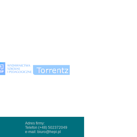
Adres firmy:
Telefon (+48) 502372049
e-mail:
biuro@hepi.pl