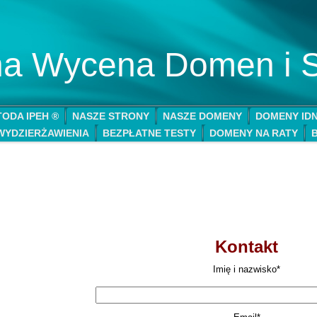
lna Wycena Domen i 
ODA IPEH ®
NASZE STRONY
NASZE DOMENY
DOMENY ID
WYDZIERŻAWIENIA
BEZPŁATNE TESTY
DOMENY NA RATY
Kontakt
Imię i nazwisko*