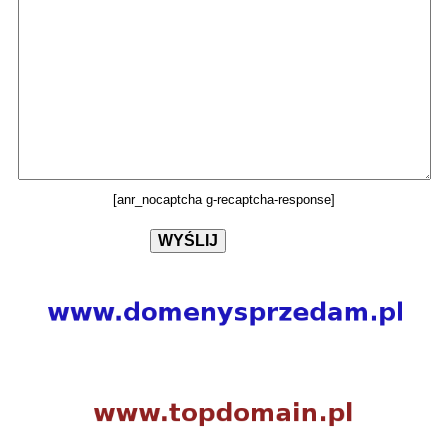
[anr_nocaptcha g-recaptcha-response]