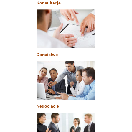
Konsultacje
Doradztwo
Negocjacje