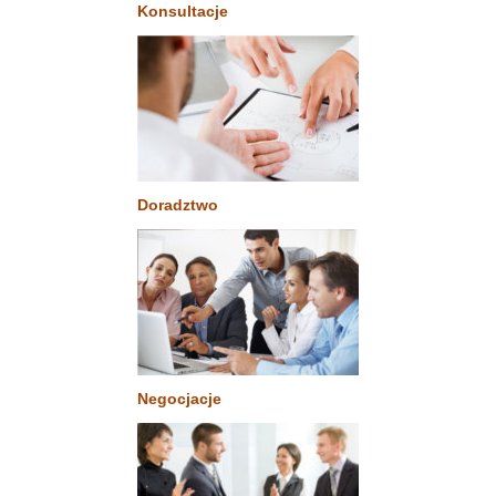
Konsultacje
Doradztwo
Negocjacje