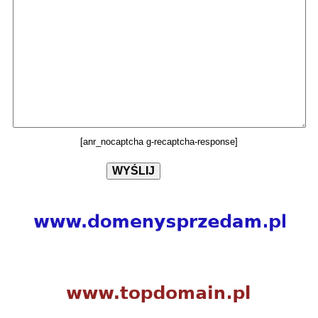
[anr_nocaptcha g-recaptcha-response]