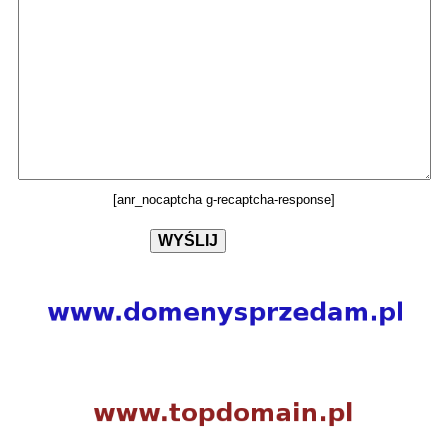
[anr_nocaptcha g-recaptcha-response]