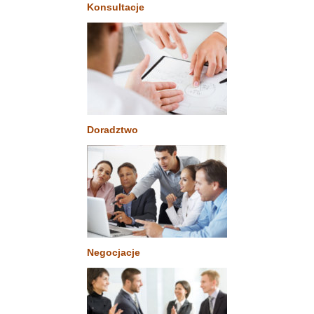
Konsultacje
Doradztwo
Negocjacje