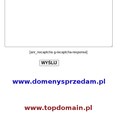
[anr_nocaptcha g-recaptcha-response]