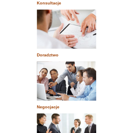
Konsultacje
Doradztwo
Negocjacje