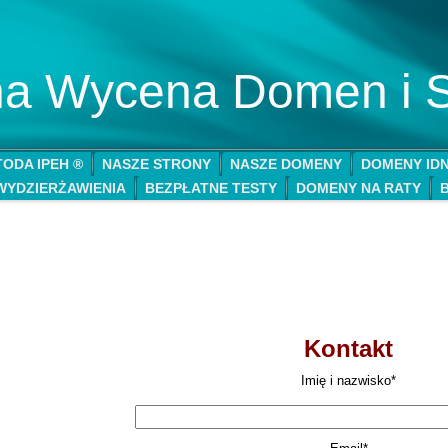
lna Wycena Domen i 
ODA IPEH ®
NASZE STRONY
NASZE DOMENY
DOMENY ID
WYDZIERŻAWIENIA
BEZPŁATNE TESTY
DOMENY NA RATY
Kontakt
Imię i nazwisko*