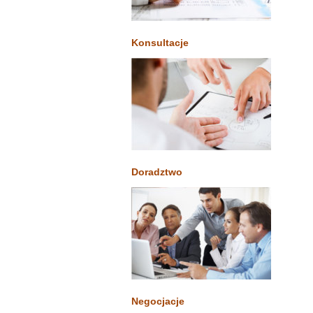
Konsultacje
Doradztwo
Negocjacje