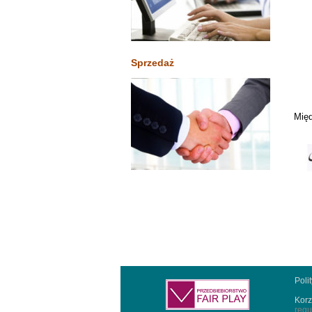
Sprzedaż
Międ
Poli
Korz
regu