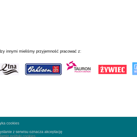
zy innymi mieliśmy przyjemność pracować z:
tyka cookies
ystanie z serwisu oznacza akceptację
lamin polityki cookies