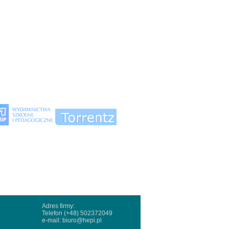
Adres firmy:
Telefon (+48) 502372049
e-mail:
biuro@hepi.pl