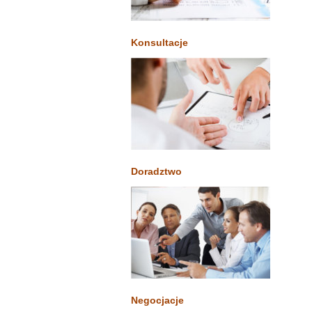
Konsultacje
Doradztwo
Negocjacje