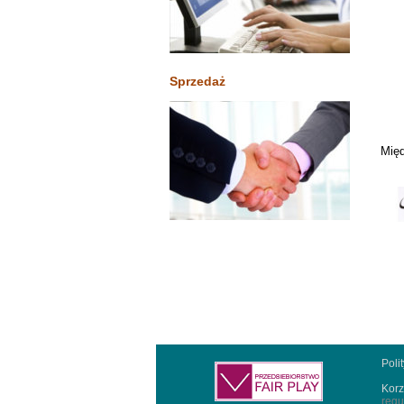
Sprzedaż
Międ
Poli
Korz
regu