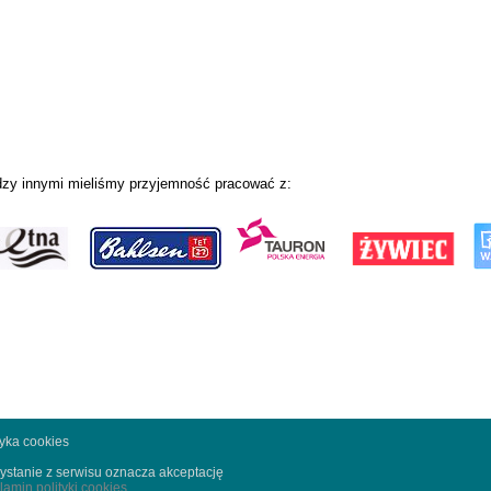
zy innymi mieliśmy przyjemność pracować z:
tyka cookies
ystanie z serwisu oznacza akceptację
lamin polityki cookies