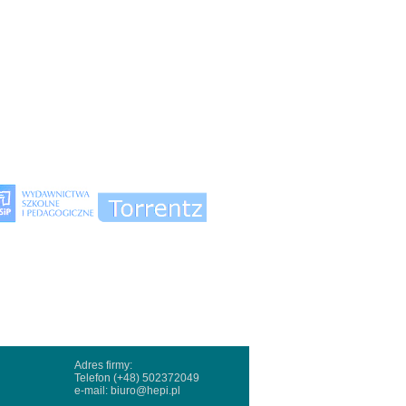
Adres firmy:
Telefon (+48) 502372049
e-mail:
biuro@hepi.pl