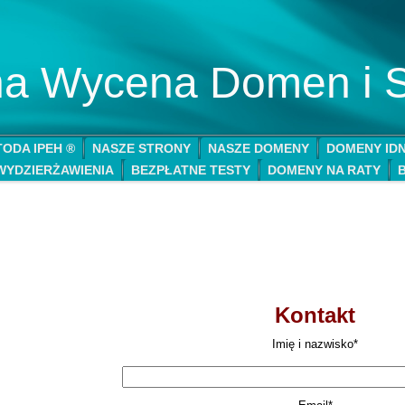
lna Wycena Domen i 
ODA IPEH ®
NASZE STRONY
NASZE DOMENY
DOMENY ID
WYDZIERŻAWIENIA
BEZPŁATNE TESTY
DOMENY NA RATY
Kontakt
Imię i nazwisko*