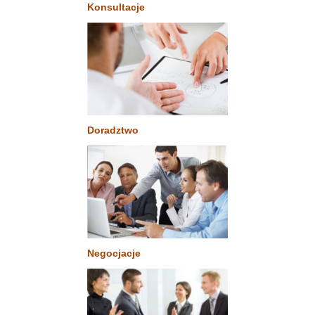
Konsultacje
Doradztwo
Negocjacje