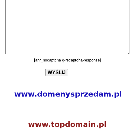
[anr_nocaptcha g-recaptcha-response]