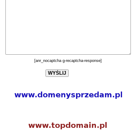
[anr_nocaptcha g-recaptcha-response]