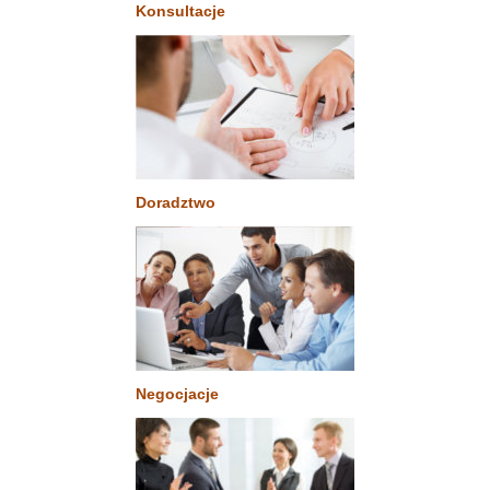
Konsultacje
Doradztwo
Negocjacje