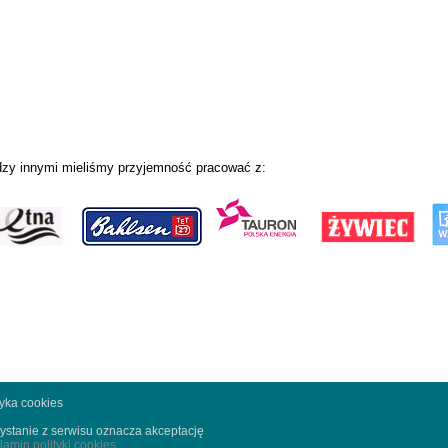
zy innymi mieliśmy przyjemność pracować z:
tyka cookies
ystanie z serwisu oznacza akceptację
lamin polityki cookies