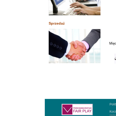
Sprzedaż
Międ
Poli
Korz
regu