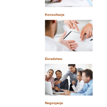
Konsultacje
Doradztwo
Negocjacje