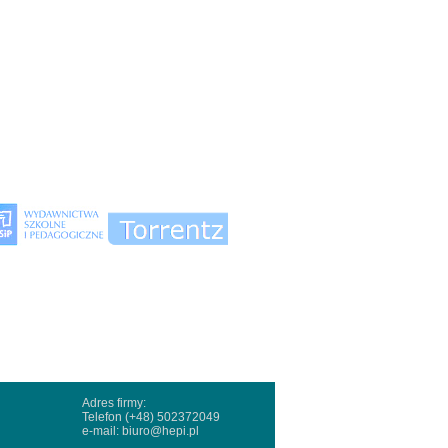
Adres firmy:
Telefon (+48) 502372049
e-mail:
biuro@hepi.pl