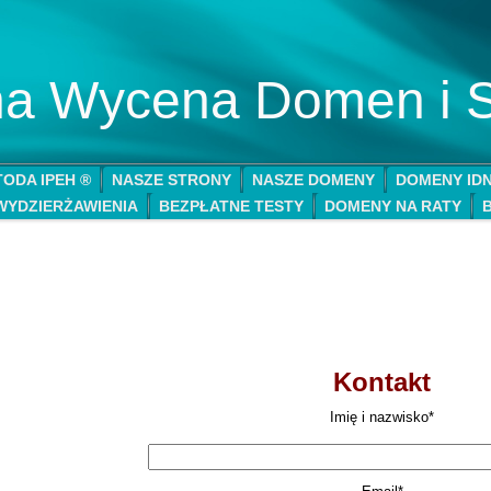
lna Wycena Domen i 
ODA IPEH ®
NASZE STRONY
NASZE DOMENY
DOMENY ID
WYDZIERŻAWIENIA
BEZPŁATNE TESTY
DOMENY NA RATY
Kontakt
Imię i nazwisko*