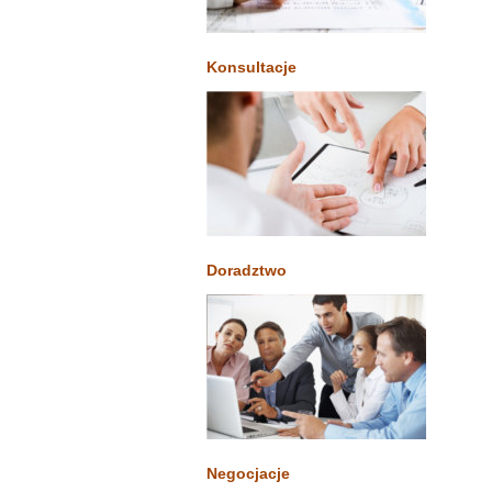
Konsultacje
Doradztwo
Negocjacje