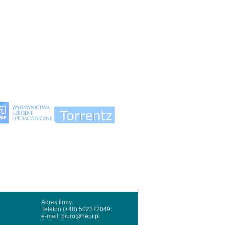
Adres firmy:
Telefon (+48) 502372049
e-mail:
biuro@hepi.pl