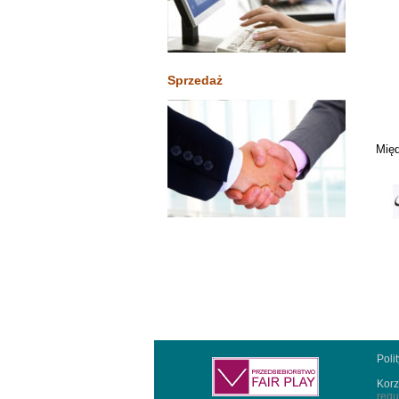
Sprzedaż
Międ
Poli
Korz
regu