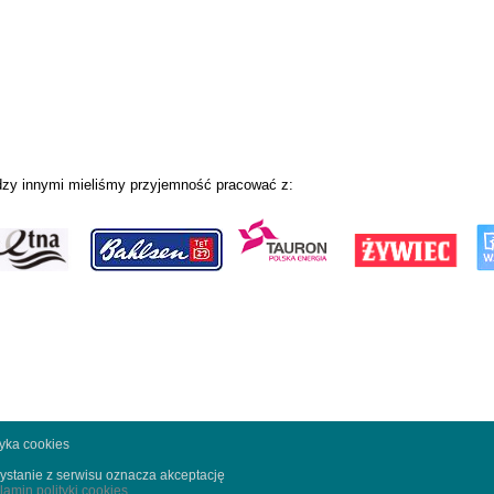
zy innymi mieliśmy przyjemność pracować z:
tyka cookies
ystanie z serwisu oznacza akceptację
lamin polityki cookies