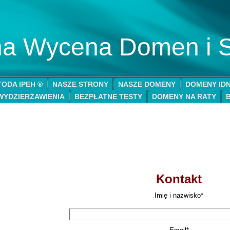
lna Wycena Domen i 
ODA IPEH ®
NASZE STRONY
NASZE DOMENY
DOMENY ID
WYDZIERŻAWIENIA
BEZPŁATNE TESTY
DOMENY NA RATY
Kontakt
Imię i nazwisko*