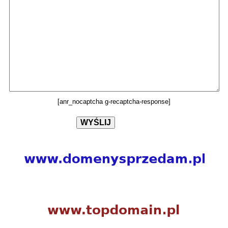
[anr_nocaptcha g-recaptcha-response]