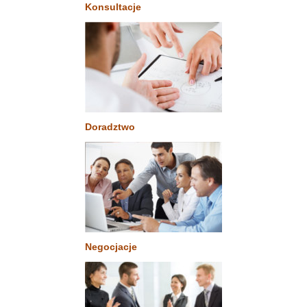
Konsultacje
Doradztwo
Negocjacje