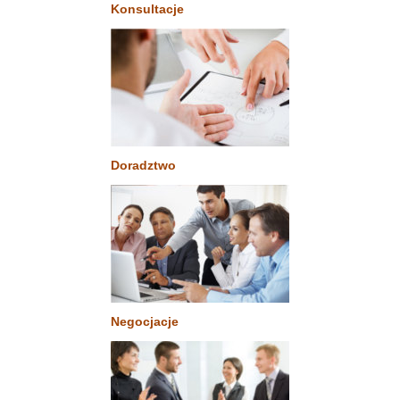
Konsultacje
Doradztwo
Negocjacje