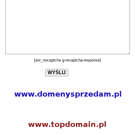
[anr_nocaptcha g-recaptcha-response]