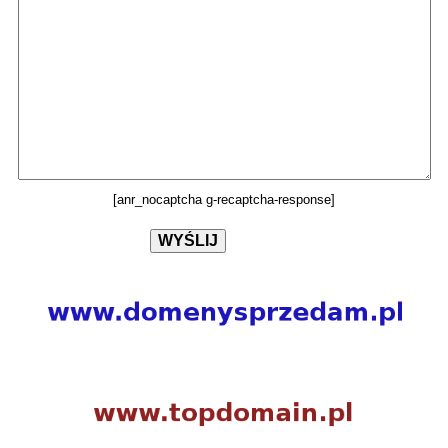
[anr_nocaptcha g-recaptcha-response]