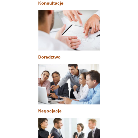
Konsultacje
Doradztwo
Negocjacje