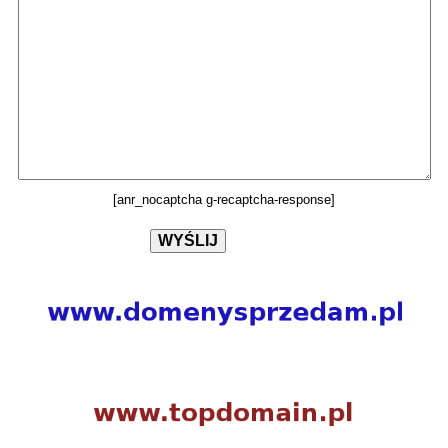
[anr_nocaptcha g-recaptcha-response]