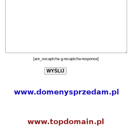
[anr_nocaptcha g-recaptcha-response]