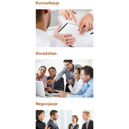
Konsultacje
Doradztwo
Negocjacje