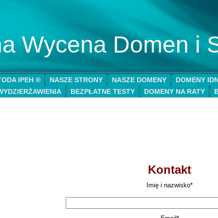
lna Wycena Domen i 
ODA IPEH ®
NASZE STRONY
NASZE DOMENY
DOMENY ID
WYDZIERŻAWIENIA
BEZPŁATNE TESTY
DOMENY NA RATY
Kontakt
Imię i nazwisko*