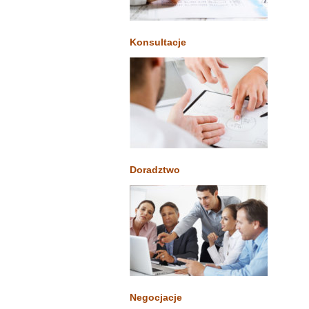
Konsultacje
Doradztwo
Negocjacje