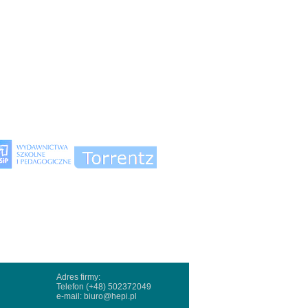
Adres firmy:
Telefon (+48) 502372049
e-mail:
biuro@hepi.pl