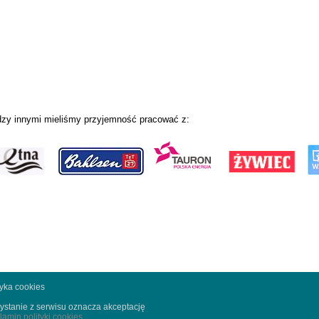
zy innymi mieliśmy przyjemność pracować z:
tyka cookies
ystanie z serwisu oznacza akceptację
lamin polityki cookies