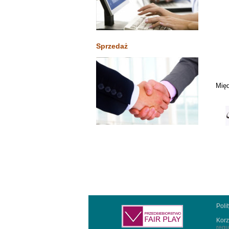
Sprzedaż
Międ
Poli
Korz
regu