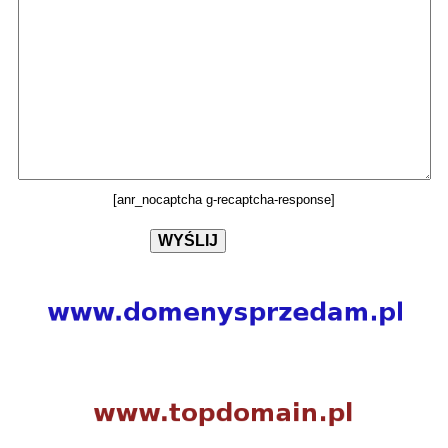
[anr_nocaptcha g-recaptcha-response]