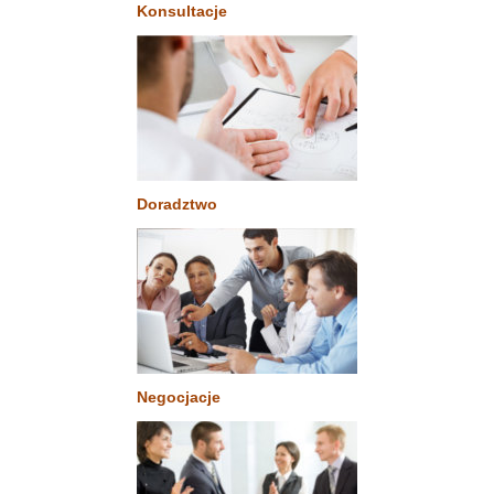
Konsultacje
Doradztwo
Negocjacje