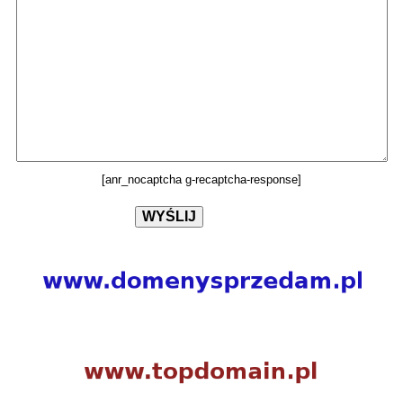
[anr_nocaptcha g-recaptcha-response]