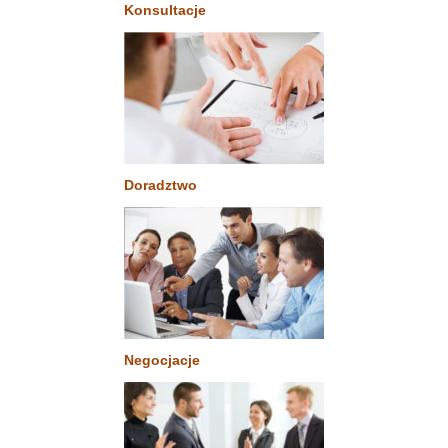
Konsultacje
Doradztwo
Negocjacje