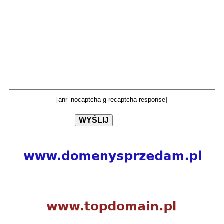
[anr_nocaptcha g-recaptcha-response]