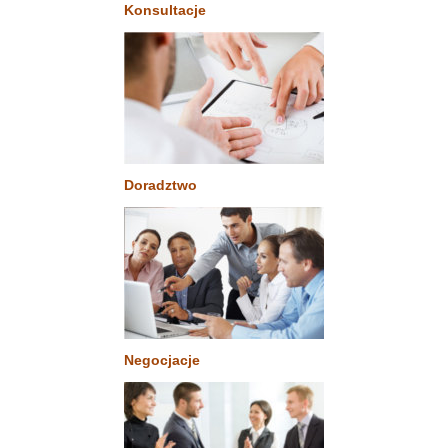
Konsultacje
Doradztwo
Negocjacje