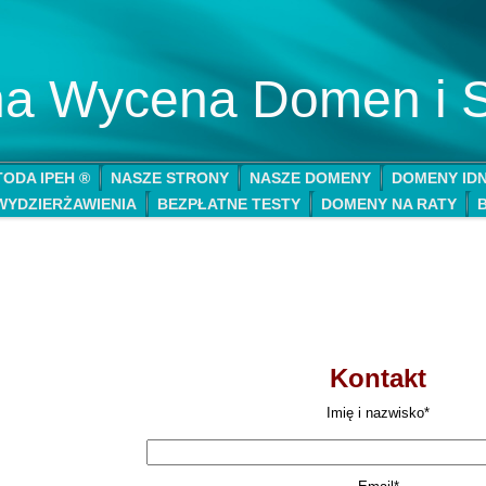
lna Wycena Domen i 
ODA IPEH ®
NASZE STRONY
NASZE DOMENY
DOMENY ID
WYDZIERŻAWIENIA
BEZPŁATNE TESTY
DOMENY NA RATY
Kontakt
Imię i nazwisko*