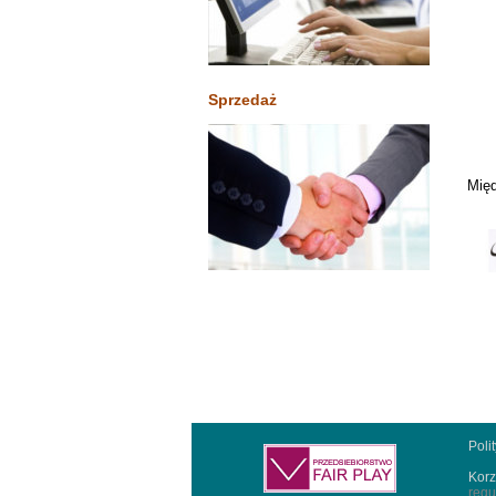
Sprzedaż
Międ
Poli
Korz
regu