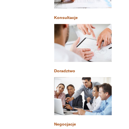
Konsultacje
Doradztwo
Negocjacje