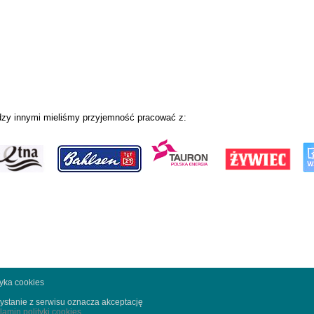
zy innymi mieliśmy przyjemność pracować z:
tyka cookies
ystanie z serwisu oznacza akceptację
lamin polityki cookies