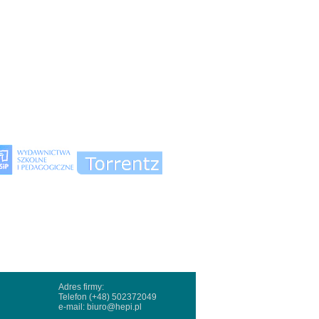
Adres firmy:
Telefon (+48) 502372049
e-mail:
biuro@hepi.pl