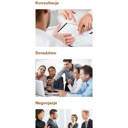
Konsultacje
Doradztwo
Negocjacje