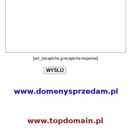
[anr_nocaptcha g-recaptcha-response]