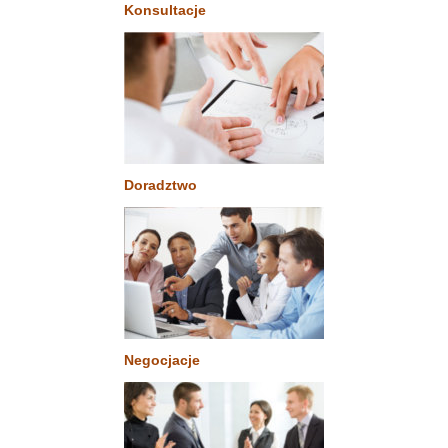
Konsultacje
Doradztwo
Negocjacje