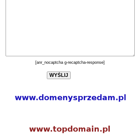
[anr_nocaptcha g-recaptcha-response]