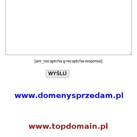
[anr_nocaptcha g-recaptcha-response]