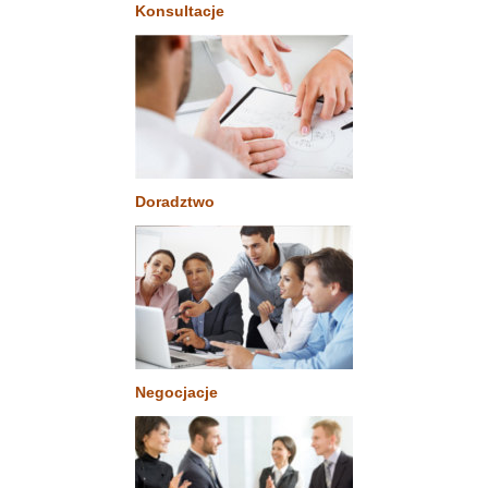
Konsultacje
Doradztwo
Negocjacje