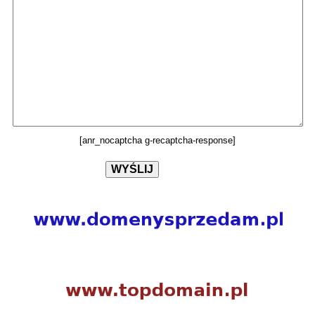
[anr_nocaptcha g-recaptcha-response]