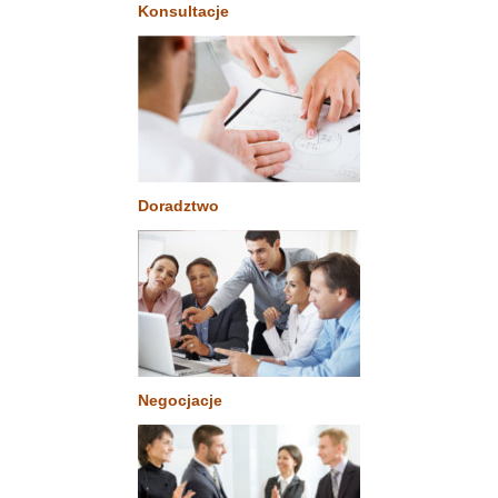
Konsultacje
Doradztwo
Negocjacje