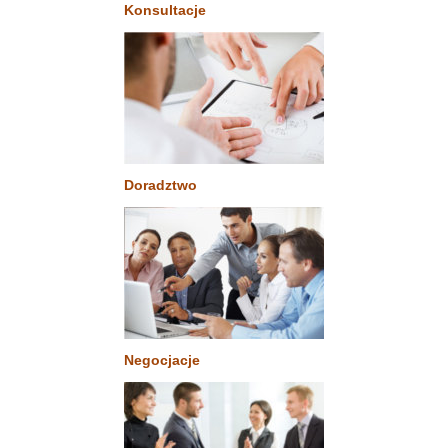
Konsultacje
Doradztwo
Negocjacje