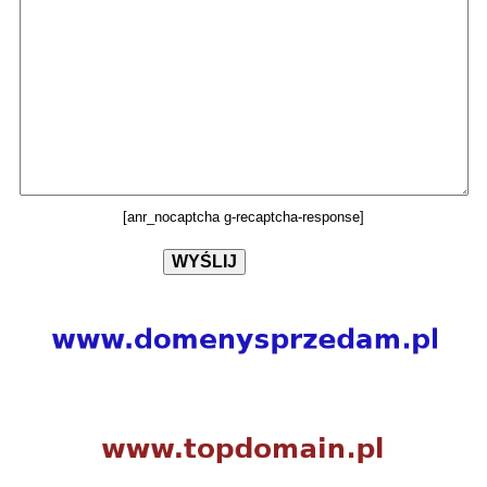
[anr_nocaptcha g-recaptcha-response]