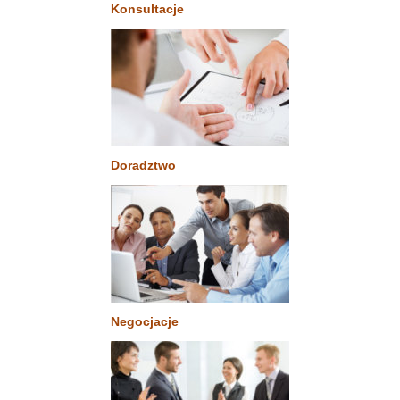
Konsultacje
Doradztwo
Negocjacje