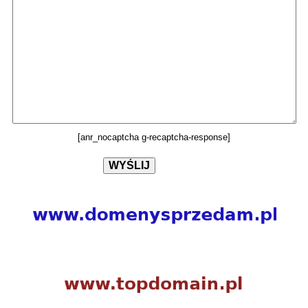
[anr_nocaptcha g-recaptcha-response]