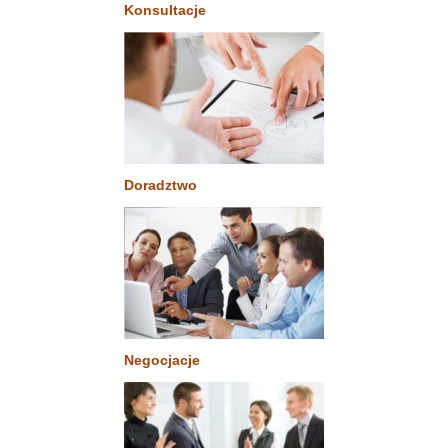
Konsultacje
Doradztwo
Negocjacje