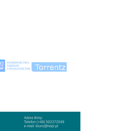
Adres firmy:
Telefon (+48) 502372049
e-mail:
biuro@hepi.pl