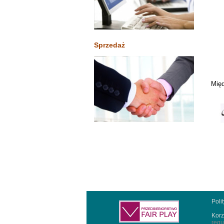
Sprzedaż
Międ
Poli
Korz
regu