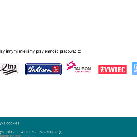
zy innymi mieliśmy przyjemność pracować z:
tyka cookies
ystanie z serwisu oznacza akceptację
lamin polityki cookies