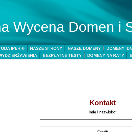
lna Wycena Domen i 
ODA IPEH ®
NASZE STRONY
NASZE DOMENY
DOMENY ID
WYDZIERŻAWIENIA
BEZPŁATNE TESTY
DOMENY NA RATY
Kontakt
Imię i nazwisko*